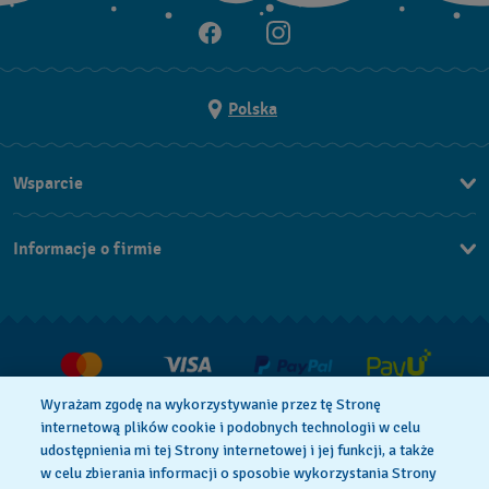
Polska
Wsparcie
Kontakt
Informacje o firmie
FAQ
Dla prasy
Dostawa
Praca
Zwroty i reklamacje
Warunki sprzedaży
Wyrażam zgodę na wykorzystywanie przez tę Stronę
Odstąp od umowy
internetową plików cookie i podobnych technologii w celu
udostępnienia mi tej Strony internetowej i jej funkcji, a także
w celu zbierania informacji o sposobie wykorzystania Strony