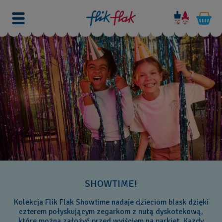
SHOWTIME!
Kolekcja Flik Flak Showtime nadaje dzieciom blask dzięki
czterem połyskującym zegarkom z nutą dyskotekową,
które można założyć przed wyjściem na parkiet. Każdy