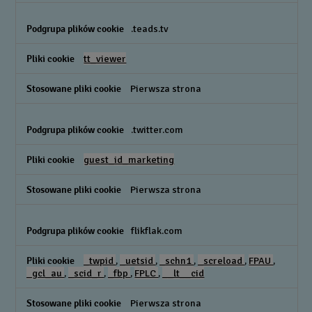
ich
odbiorcami
.teads.tv
tt_viewer
Pierwsza strona
.twitter.com
guest_id_marketing
Pierwsza strona
flikflak.com
_twpid
,
_uetsid
,
_schn1
,
_screload
,
FPAU
,
_gcl_au
,
_scid_r
,
_fbp
,
FPLC
,
__lt__cid
Pierwsza strona