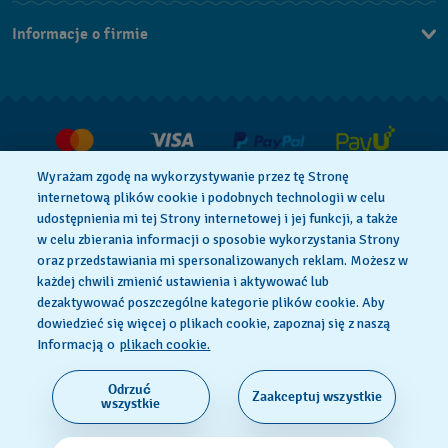
Kontakt
Informacje o firmie
FAQ
Dla prasy
Dostawa
Praca
Zwroty i reklamacje
Warunki sprzedaży
Wyrażam zgodę na wykorzystywanie przez tę Stronę
Odstąp od umowy
internetową plików cookie i podobnych technologii w celu
udostępnienia mi tej Strony internetowej i jej funkcji, a także
w celu zbierania informacji o sposobie wykorzystania Strony
oraz przedstawiania mi spersonalizowanych reklam. Możesz w
Polityka Prywatności
Pliki Cookie
każdej chwili zmienić ustawienia i aktywować lub
dezaktywować poszczególne kategorie plików cookie. Aby
dowiedzieć się więcej o plikach cookie, zapoznaj się z naszą
Regulamin Sklepu
Informacją o
plikach cookie.
Odrzuć
Zaakceptuj wszystkie
SWISS MADE
wszystkie
© 2026 Flik Flak, oddział Swatch Ltd. Wszelkie prawa