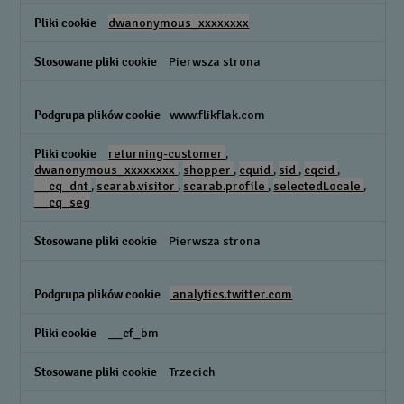
dwanonymous_xxxxxxxx
Pierwsza strona
www.flikflak.com
returning-customer
,
dwanonymous_xxxxxxxx
,
shopper
,
cquid
,
sid
,
cqcid
,
__cq_dnt
,
scarab.visitor
,
scarab.profile
,
selectedLocale
,
__cq_seg
Pierwsza strona
analytics.twitter.com
__cf_bm
Trzecich