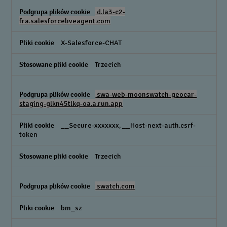
d.la3-c2-
fra.salesforceliveagent.com
X-Salesforce-CHAT
Trzecich
swa-web-moonswatch-geocar-
staging-glkn45tlkq-oa.a.run.app
__Secure-xxxxxxx, __Host-next-auth.csrf-
token
Trzecich
swatch.com
bm_sz