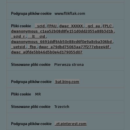
www.flikflak.com
_scid
,
FPAU
,
dwac_XXXXX
,
_gcl_au
,
FPLC
,
dwanonymous_c1aa52b08d8fe151d0dd2055a88b3d1b
,
_scid_r
,
__lt__cid
,
dwanonymous_6691ddf64b50c88cd6f0e9a8cba306bd
,
_uetsid
,
_fbp
,
dwac_a79dbd75063aa77f277ebee46f
,
dwac_a0fde5bb46d5b0e4d179055d07
Pierwsza strona
bat.bing.com
MR
Trzecich
.ct.pinterest.com