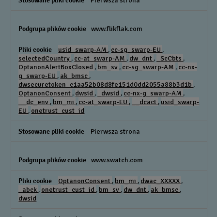
www.flikflak.com
usid_swarp-AM
,
cc-sg_swarp-EU
,
selectedCountry
,
cc-at_swarp-AM
,
dw_dnt
,
_ScCbts
,
OptanonAlertBoxClosed
,
bm_sv
,
cc-sg_swarp-AM
,
cc-nx-
g_swarp-EU
,
ak_bmsc
,
dwsecuretoken_c1aa52b08d8fe151d0dd2055a88b3d1b
,
OptanonConsent
,
dwsid
,
_dwsid
,
cc-nx-g_swarp-AM
,
__dc_env
,
bm_mi
,
cc-at_swarp-EU
,
__dcact
,
usid_swarp-
EU
,
onetrust_cust_id
Pierwsza strona
www.swatch.com
OptanonConsent
,
bm_mi
,
dwac_XXXXX
,
_abck
,
onetrust_cust_id
,
bm_sv
,
dw_dnt
,
ak_bmsc
,
dwsid