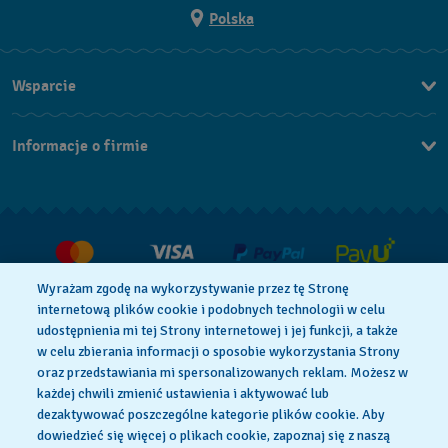
Polska
Wsparcie
Kontakt
Informacje o firmie
FAQ
Dla prasy
Dostawa
Praca
Zwroty i reklamacje
Warunki sprzedaży
Wyrażam zgodę na wykorzystywanie przez tę Stronę
Odstąp od umowy
internetową plików cookie i podobnych technologii w celu
udostępnienia mi tej Strony internetowej i jej funkcji, a także
w celu zbierania informacji o sposobie wykorzystania Strony
oraz przedstawiania mi spersonalizowanych reklam. Możesz w
Polityka Prywatności
Pliki Cookie
każdej chwili zmienić ustawienia i aktywować lub
dezaktywować poszczególne kategorie plików cookie. Aby
dowiedzieć się więcej o plikach cookie, zapoznaj się z naszą