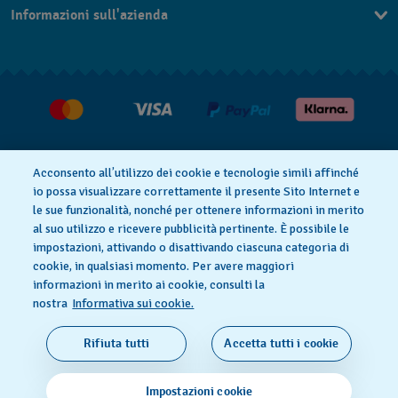
Informazioni sull'azienda
FAQ
Press
Consegna
Lavora con noi
Restituzione
Condizioni di vendita
Diritto di recesso
Acconsento all’utilizzo dei cookie e tecnologie simili affinché
io possa visualizzare correttamente il presente Sito Internet e
le sue funzionalità, nonché per ottenere informazioni in merito
al suo utilizzo e ricevere pubblicità pertinente. È possibile le
Informativa sulla privacy
Cookies
impostazioni, attivando o disattivando ciascuna categoria di
cookie, in qualsiasi momento. Per avere maggiori
informazioni in merito ai cookie, consulti la
Condizioni di utilizzo
Informazioni legali
nostra
Informativa sui cookie.
SWISS MADE
Rifiuta tutti
Accetta tutti i cookie
© 2026 FLIK FLAK, UNA DIVISIONE DI SWATCH SA.
Impostazioni cookie
TUTTI I DIRITTI RISERVATI‎: SWISS WATCHES