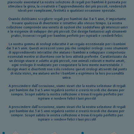
piacevole avventura! La nostra selezione di regali per bambini è pensata per
stimolare la gioia, la creatività e l’apprendimento dei più piccoli, rendendoli
ideali per compleanni, festività o qualsiasi occasione speciale.
Quando dobbiamo scegliere regali per bambini dai 3 ai 5 anni, è importante
trovare qualcosa di divertente e istruttivo allo stesso tempo. La nostra
collezione comprende una varietà di opzioni che soddisfano gli interessi unici
e le esigenze di sviluppo dei più piccoli. Dai design fantasiosi agli strumenti
pratici, troverai i regali per bambini perfetti per ispirarli e renderli felici.
La nostra gamma di orologi educativi è un regalo eccezionale per i bambini
dai 3 ai 5 anni. Questi accessori sono più che semplici orologi: sono strumenti
di apprendimento interattivi che aiutano i bambini a sviluppare competenze
essenziali mentre si divertono con le loro attività preferite. Caratterizzato da
un design vivace e adatto ai più piccoli, con animali colorati e motivi amati,
ogni orologio è realizzato per conquistare la loro mente inarrestabile. I
design vivaci e divertenti non solo rendono questi orologi attraenti dal punto
di vista visivo, ma aiutano anche i bambini a esprimere la loro personalità
unica.
A prescindere dall’occasione, siamo sicuri che la nostra selezione di regali
per bambini dai 3 ai 5 anni regalerà sorrisi e creerà ricordi che durano per
sempre. Scopri subito la nostra collezione e trova il regalo perfetto per
ispirare e rendere felici i tuoi piccoli!
A prescindere dall’occasione, siamo sicuri che la nostra selezione di regali
per bambini dai 3 ai 5 anni regalerà sorrisi e creerà ricordi che durano per
sempre. Scopri subito la nostra collezione e trova il regalo perfetto per
ispirare e rendere felici i tuoi piccoli!