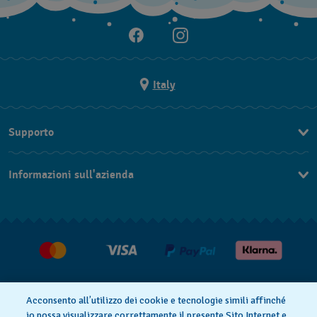
Italy
Supporto
Contattaci
Informazioni sull'azienda
FAQ
Press
Consegna
Lavora con noi
Restituzione
Condizioni di vendita
Diritto di recesso
Acconsento all’utilizzo dei cookie e tecnologie simili affinché
io possa visualizzare correttamente il presente Sito Internet e