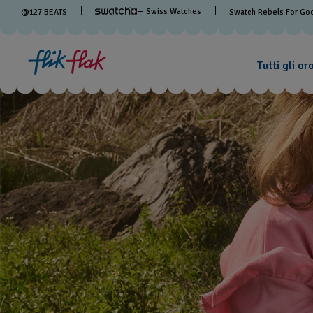
— Swiss Watches
@
127
BEATS
Swatch Rebels For Go
Tutti gli or