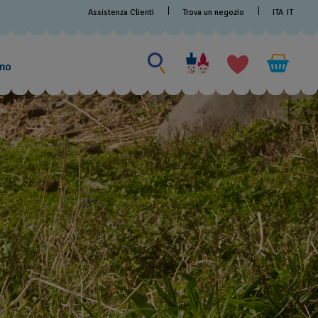
Assistenza Clienti
Trova un negozio
ITA
IT
Cerca
Cerca
amo