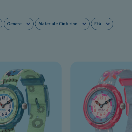
Genere
Materiale Cinturino
Età