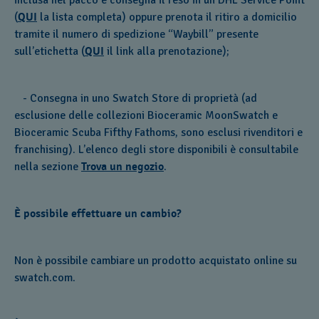
inclusa nel pacco e consegna il reso in un DHL Service Point
(
QUI
la lista completa) oppure prenota il ritiro a domicilio
tramite il numero di spedizione “Waybill” presente
sull’etichetta (
QUI
il link alla prenotazione);
- Consegna in uno Swatch Store di proprietà (ad
esclusione delle collezioni Bioceramic MoonSwatch e
Bioceramic Scuba Fifthy Fathoms, sono esclusi rivenditori e
franchising). L’elenco degli store disponibili è consultabile
nella sezione
Trova un negozio
.
È possibile effettuare un cambio?
Non è possibile cambiare un prodotto acquistato online su
swatch.com.