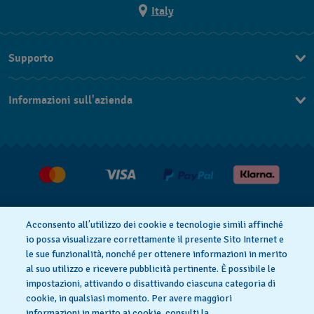
Italy
Supporto
Contattaci
Informazioni sull'azienda
FAQ
Press
Consegna
Lavora con noi
Restituzione
Condizioni di vendita
Diritto di recesso
Acconsento all’utilizzo dei cookie e tecnologie simili affinché
io possa visualizzare correttamente il presente Sito Internet e
le sue funzionalità, nonché per ottenere informazioni in merito
al suo utilizzo e ricevere pubblicità pertinente. È possibile le
Informativa sulla privacy
Cookies
impostazioni, attivando o disattivando ciascuna categoria di
cookie, in qualsiasi momento. Per avere maggiori
informazioni in merito ai cookie, consulti la