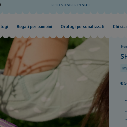
d
RESI ESTESI PER L'ESTATE
ologi
Regali per bambini
Orologi personalizzati
Chi si
Ho
S
Im
€ 5