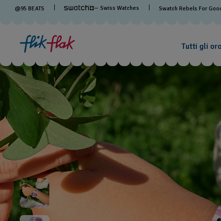
— Swiss Watches
@
95
BEATS
Swatch Rebels For Goo
Tutti gli or