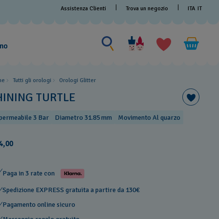
Assistenza Clienti
Trova un negozio
ITA
IT
Cerca
Cerca
amo
me
Tutti gli orologi
Orologi Glitter
HINING TURTLE
permeabile 3 Bar
Diametro 31.85 mm
Movimento Al quarzo
4,00
Paga in 3 rate con
Spedizione EXPRESS gratuita a partire da 130€
Pagamento online sicuro