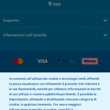
Italy
Supporto
Contattaci
Informazioni sull'azienda
FAQ
Press
Consegna
Lavora con noi
Restituzione
Condizioni di vendita
Diritto di recesso
Acconsento all’utilizzo dei cookie e tecnologie simili affinché
io possa visualizzare correttamente il presente Sito Internet e
le sue funzionalità, nonché per ottenere informazioni in merito
al suo utilizzo e ricevere pubblicità pertinente. È possibile le
Informativa sulla privacy
Cookies
impostazioni, attivando o disattivando ciascuna categoria di
cookie, in qualsiasi momento. Per avere maggiori
informazioni in merito ai cookie, consulti la