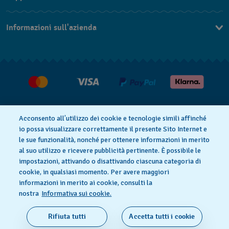
Contattaci
Informazioni sull'azienda
FAQ
Press
Consegna
Lavora con noi
Restituzione
Condizioni di vendita
Diritto di recesso
Acconsento all’utilizzo dei cookie e tecnologie simili affinché
io possa visualizzare correttamente il presente Sito Internet e
le sue funzionalità, nonché per ottenere informazioni in merito
al suo utilizzo e ricevere pubblicità pertinente. È possibile le
Informativa sulla privacy
Cookies
impostazioni, attivando o disattivando ciascuna categoria di
cookie, in qualsiasi momento. Per avere maggiori
informazioni in merito ai cookie, consulti la
Condizioni di utilizzo
Informazioni legali
nostra
Informativa sui cookie.
SWISS MADE
Rifiuta tutti
Accetta tutti i cookie