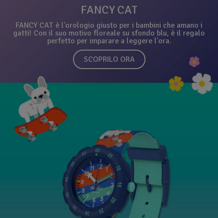
FANCY CAT
FANCY CAT è l’orologio giusto per i bambini che amano i
gatti! Con il suo motivo floreale su sfondo blu, è il regalo
perfetto per imparare a leggere l’ora.
SCOPRILO ORA