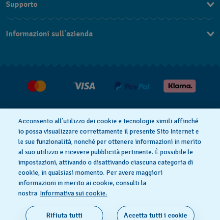
Supporto
Contattaci
Informazioni sull'azienda
FAQ
Press
Consegna
Lavora con noi
Restituzione
Condizioni di vendita
Diritto di recesso
Acconsento all’utilizzo dei cookie e tecnologie simili affinché
io possa visualizzare correttamente il presente Sito Internet e
le sue funzionalità, nonché per ottenere informazioni in merito
al suo utilizzo e ricevere pubblicità pertinente. È possibile le
Informativa sulla privacy
Cookies
impostazioni, attivando o disattivando ciascuna categoria di
cookie, in qualsiasi momento. Per avere maggiori
informazioni in merito ai cookie, consulti la
Condizioni di utilizzo
Informazioni legali
nostra
Informativa sui cookie.
SWISS MADE
Rifiuta tutti
Accetta tutti i cookie