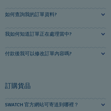
Swatch X Peanuts - NFC
資料有其他疑問，請查閱我們的隱私權政策。
Swatch Rebels for Good
本網站為SWATCH官方購物網站，如要尋找您最鄰近的
如何查詢我的訂單資料?
SWATCH門市，請使用我們的門市搜尋器
產品保養
您必須先登錄成為會員，方可在網站查閱您的購買紀錄。
我如何知道訂單正在處理當中?
如您已登錄會員，請從首頁上方「我的帳戶」中點選「我
商品保固
的訂單」即可查閱您的訂單資料。
付款完成後，您將會收到由系統發出的確認信通知您的訂
免費電池更換
付款後我可以修改訂單內容嗎?
單狀態。
聯絡我們
很抱歉，付款完成後，您無法修改訂單內容。
若有修改訂單需求請撥打0800-508-111 (周一至周五10:00-
訂購貨品
18:00)
需要其他幫助？
或是email至：
connect@swatch.tw
客服專線 :
SWATCH 官方網站可寄送到哪裡？
0800-508-111