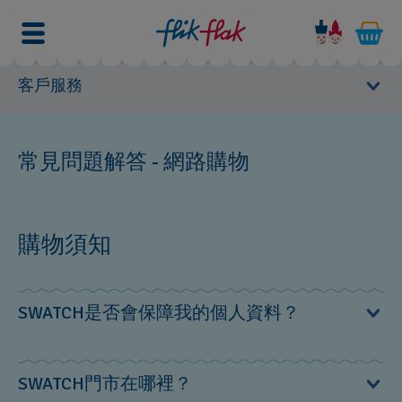
客戶服務
用戶手冊
常見問題解答 - 網路購物
維修中心
常見問題解答
購物須知
產品系列
網路購物
SWATCH是否會保障我的個人資料？
售後服務
技術規格
Swatch竭力確保你的個人資料受到保護。如您於網站購物
SWATCH門市在哪裡？
時，您的信用卡資料將以SSL安全模式加密。如您對個人