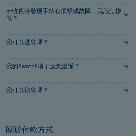
若收貨時發現手錶有損毀或故障，我該怎樣
做？
您可於商品送達的七日內辦理退貨申請。
我可以退貨嗎？
請email至：
connect@swatch.tw
未經使用過、包裝無缺損等商品狀態完好無破損，且非大
我的Swatch壞了應怎麼辦？
內容請填寫欲退貨之訂單編號、訂購人姓名、商品名稱、
量惡意退貨的情況下，您可於商品送達的七日內辦理退
聯繫方式及退貨原因。
貨。
在24個月保用期內，您可以將手錶連同送貨單或已蓋章的
我可以換貨嗎？
請email至：
connect@swatch.tw
保用證前往任何一間Swatch 專店，讓店員為您提供協助。
您可以透過門市搜尋功能儼找您最近的Swatch專店門市：
內容請填寫欲退貨之訂單編號、訂購人姓名、商品名稱、
https://www.swatch.com/zh_hk/store-locator
目前恕不提供換貨服務，請將您原先購買的商品進行退
聯繫方式及退貨原因。
若收貨時發現手錶有損毀或故障，請在簽收日起14日內電
貨，再重新購買您想要的商品。
郵致eshop-hk@swatch.com與我們聯絡，電郵上請具體列
關於付款方式
明損毀或故障事項，並包括您的姓名及聯絡電話在內的資