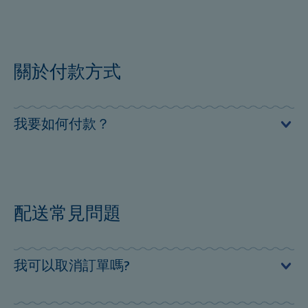
寄
email
給我們
官方網站可寄送至台灣本島及離島地區。
常見問題解答
※ 離島的商品送達時間會因天氣狀況、飛機及船隻班次而
關於付款方式
有變動的可能性。
※ 無法配送區域：290(釣魚台列嶼)、817(東沙)、819(南
我要如何付款？
沙)、952(台東縣蘭嶼鄉)、896(烏坵)、882(望安)、883(七
美)
SWATCH官方購物網站目前提供線上刷卡（VISA, MASTER,
※ 無法配送至郵政信箱
JCB）、網路ATM轉帳及貨到付款等付款方式。 ※部分發
卡銀行所發行之信用卡可能會出現交易失敗的情形。 持卡
配送常見問題
人如遇到無法進行網路交易的狀況，請向您的發卡銀行詢
問詳細原因。
我可以取消訂單嗎?