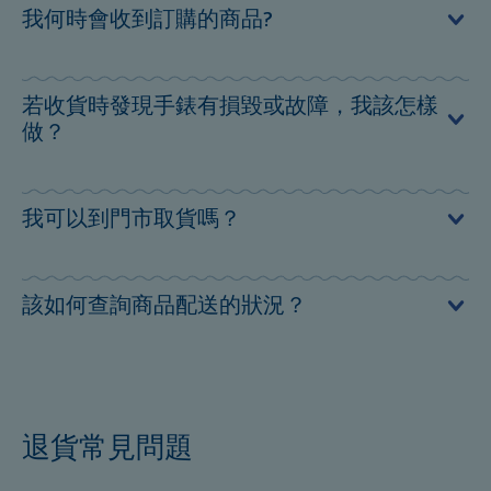
在商品出貨之前您是可以取消訂單的。
我何時會收到訂購的商品?
請撥打0800-508-111 (周一至周五10:00-18:00)
您訂購的商品通常將在訂單日期後1～3個工作天內送達。
若收貨時發現手錶有損毀或故障，我該怎樣
或是email至:
connect@swatch.tw
（不包含國定假日）
做？
您可於商品送達的七日內辦理退貨申請。 請email至 內容
我可以到門市取貨嗎？
請填寫欲退貨之訂單編號、訂購人姓名、商品名稱、聯繫
方式及退貨原因。
可以的，請於訂購時在商品頁面選擇「店點門市取貨付
該如何查詢商品配送的狀況？
款」。
所有商品皆由統一速達股份有限公司（黑貓宅急便）進行
配送。 您可由以下方式查詢商品的配送狀況： 顧客服務專
線：412-8888 （使用手機撥打時請撥：02-412-8888） 貨
退貨常見問題
物追蹤查詢網頁：http://www.t-cat.com.tw