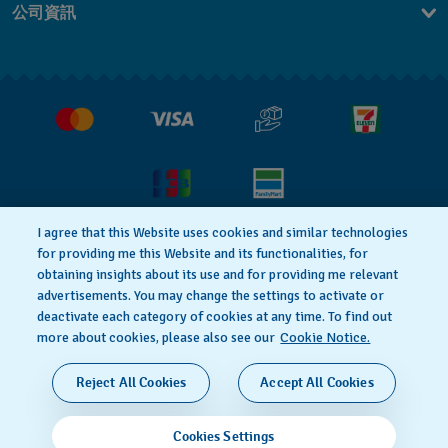
公司資訊
常見問題解答
媒體中心
運送與退貨
工作機會
銷售條款
I agree that this Website uses cookies and similar technologies
for providing me this Website and its functionalities, for
隱私權政策
Cookie notice
obtaining insights about its use and for providing me relevant
advertisements. You may change the settings to activate or
deactivate each category of cookies at any time. To find out
使用者條款
more about cookies, please also see our
Cookie Notice.
瑞士製造
Reject All Cookies
Accept All Cookies
© 2026 Flik Flak，Swatch Ltd. 的分部，保留所有權
Cookies Settings
利。