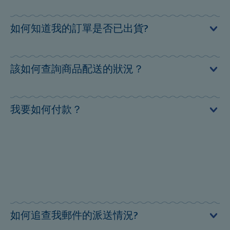
料。 我們將儘快聯絡您安排更換新的手錶。
如何知道我的訂單是否已出貨?
當訂單出貨後您會收到一封確認信，可直接連結至宅配廠
該如何查詢商品配送的狀況？
商網站查詢包裹的配送情況。
所有商品皆由統一速達股份有限公司（黑貓宅急便）進行
我要如何付款？
配送。 您可由以下方式查詢商品的配送狀況：
顧客服務專線：412-8888 （使用手機撥打時請撥：02-412-
SWATCH官方購物網站目前提供線上刷卡（VISA, MASTER,
8888）
JCB）、網路ATM轉帳及貨到付款等付款方式。
貨物追蹤查詢網頁：http://www.t-cat.com.tw
※部分發卡銀行所發行之信用卡可能會出現交易失敗的情
形。
如何追查我郵件的派送情況?
持卡人如遇到無法進行網路交易的狀況，請向您的發卡銀
行詢問詳細原因。