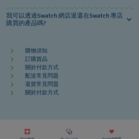
當訂單出貨後您會收到一封確認電郵，電郵可直接連結到
我可以透過Swatch 網店退還在Swatch 專店
我們運輸商的網站上您郵件的派送情況。
購買的產品嗎?
抱歉， 在Swatch專店購買的產品能於專店退還。如您希望
退還產品，請於購買日7日內帶同沒有損毀及未使用的完整
購物須知
手錶及包裝，連同有效的保用證及發票。您可選擇更換任
訂購貨品
何價格較低或較高之產品，若您選擇更換至價格較高之產
關於付款方式
品，您須補回金額差價。若更換價格較低的產品，將不獲
配送常見問題
找贖餘額。您可使用門市搜尋功能找尋您最近的Swatch專
退貨常見問題
店門市：https://www.swatch.com/zh_hk/store-locator
關於付款方式