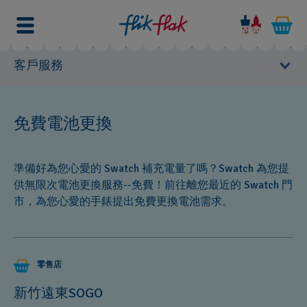
客戶服務
用戶手冊
免費電池更換
Need
維修中心
a
準備好為您心愛的 Swatch 補充電量了嗎？Swatch 為您提
new
常見問題解答
供無限次電池更換服務--免費！前往離您最近的 Swatch 門
battery
市，為您心愛的手錶提出免費更換電池需求。
for
產品保養
your
favourite
商品保固
Swatch?
零售店
From
now
新竹遠東SOGO
免費電池更換
on,