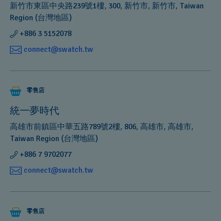
新竹市東區中央路239號1樓, 300, 新竹市, 新竹市, Taiwan
Swatch
聯絡我們
Region (台灣地區)
will
+886 3 5152078
replace
it
connect@swatch.tw
at
需要其他幫助？
no
cost
零售店
to
客服專線 :
0800-508-111
you.
統一夢時代
寄
email
給我們
高雄市前鎮區中華五路789號2樓, 806, 高雄市, 高雄市,
Taiwan Region (台灣地區)
常見問題解答
+886 7 9702077
connect@swatch.tw
零售店