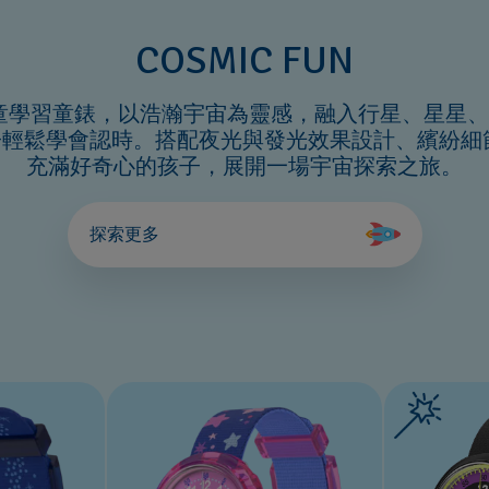
COSMIC FUN
列瑞士製兒童學習童錶，以浩瀚宇宙為靈感，融入行星、星
鬆學會認時。搭配夜光與發光效果設計、繽紛細節及舒適
充滿好奇心的孩子，展開一場宇宙探索之旅。
探索更多