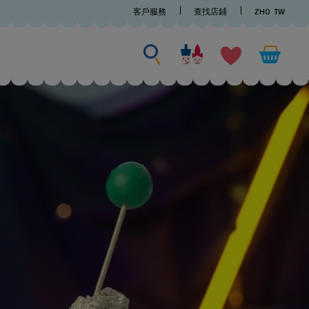
客戶服務
查找店鋪
ZHO
TW
尋找商品
尋
找
商
品