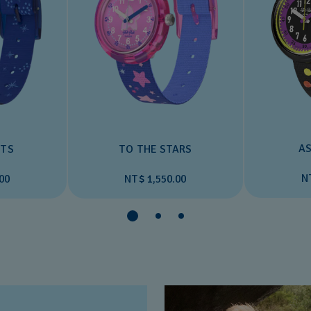
AS
TS
TO THE STARS
N
00
NT$ 1,550.00