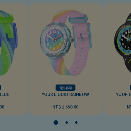
個性客製
BLUE!
YOUR LIQUID RAINBOW
YOUR 
00
NT$ 1,550.00
N