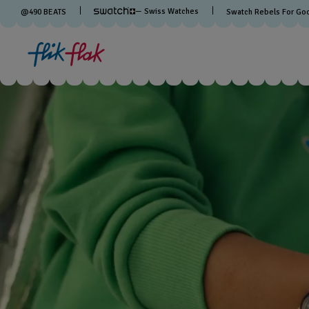
— Swiss Watches
@
490
BEATS
Swatch Rebels For Go