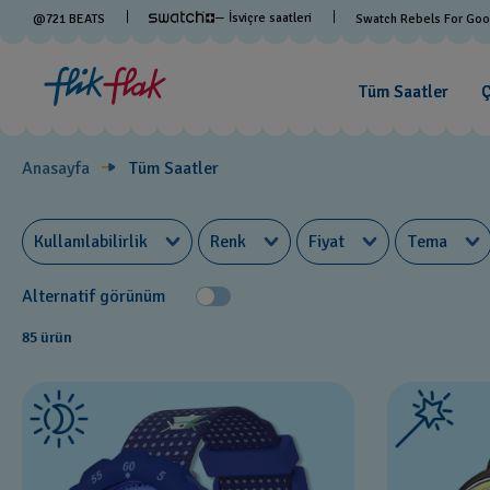
Temaya
— İsviçre saatleri
@
721
BEATS
Swatch Rebels For Go
Göre
Tüm Saatler
Ç
Saatler
Anasayfa
Tüm Saatler
Kullanılabilirlik
Renk
Fiyat
Tema
Alternatif görünüm
85 ürün