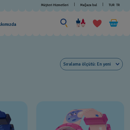
Müşteri Hizmetleri
Mağaza bul
TUR
TR
Bir şey ara
Bir
şey
kkımızda
ara
Sıralama ölçütü
En yeni