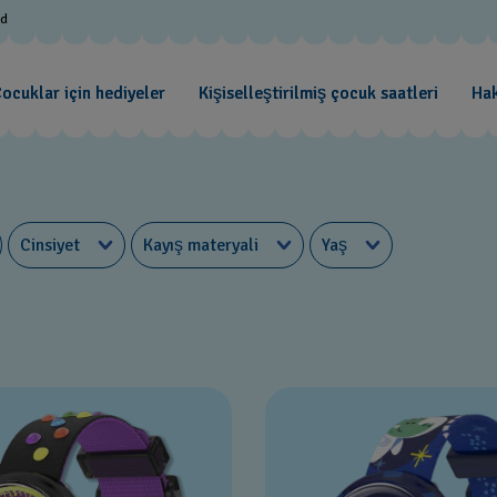
od
ocuklar için hediyeler
Kişiselleştirilmiş çocuk saatleri
Ha
Cinsiyet
Kayış materyali
Yaş