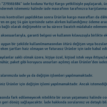
n “279361684” iade kodunu Yurtiçi Kargo yetkilisiyle paylaşarak, 
öndermek istemeniz halinde iade masrafının tarafınızca karşılanma
ervis kontrolleri yapıldıktan sonra Ürün'ün kargo masrafları da dâ
baren en geç 14 gün içerisinde satın alırken kullandığınız ödeme ara
rına bağlı olarak değişmekte ve bu sürece Swatch müdahale edemem
m aksesuarlarıyla, garanti belgesi ve kullanım kılavuzuyla birlikte e
ine uygun bir şekilde kullanılmamasından ötürü değişen veya bozul
eken şartları haiz olmayan ve faturasız Ürünler için iade kabul ed
lanlar saklı olmak üzere, kişiye özel, kişisel istek veya ihtiyaçla
mühür, paket gibi koruyucu unsurları açılmış olan Ürünler'den iades
azalarımızda iade ya da değişim işlemleri yapılmamaktadır.
iniz Ürünler için değişim işlemi yapılmamaktadır. Ancak istemediğini
sırasında fark edilemeyecek nitelikte bir sorun yaşamanız halinde c
 geri dönüş sağlayacaktır. İade hakkında sorularınız ve detaylı bil