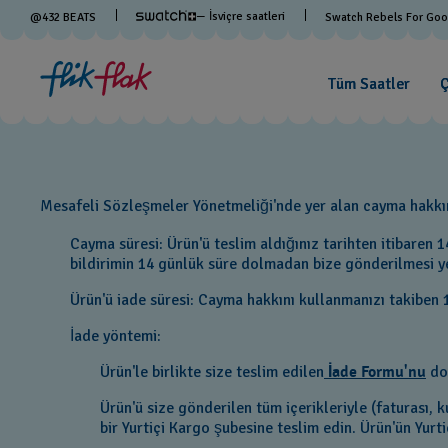
— İsviçre saatleri
@
432
BEATS
Swatch Rebels For Go
Tüm Saatler
Ç
Mesafeli Sözleşmeler Yönetmeliği'nde yer alan cayma hakkını
Cayma süresi: Ürün'ü teslim aldığınız tarihten itibaren 
bildirimin 14 günlük süre dolmadan bize gönderilmesi yet
Ürün'ü iade süresi: Cayma hakkını kullanmanızı takiben
İade yöntemi:
Ürün'le birlikte size teslim edilen
İade Formu'nu
dol
Ürün'ü size gönderilen tüm içerikleriyle (faturası, k
bir Yurtiçi Kargo şubesine teslim edin. Ürün'ün Yur