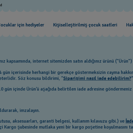
od
ocuklar için hediyeler
Kişiselleştirilmiş çocuk saatleri
Ha
z kapsamında, internet sitemizden satın aldığınız ürünü ("Ürün") a
14 gün içerisinde herhangi bir gerekçe göstermeksizin cayma hakkını
erlidir. Söz konusu bildirimi, "
Siparişimi nasıl iade edebilirim?
 10 gün içinde Ürün'ü aşağıda belirtilen iade adresine göndermeniz
durarak, imzalayın.
utusu, aksesuarları, garanti belgesi, kullanım kılavuzu gibi.) ve
İad
tiçi Kargo şubesinde mutlaka yeni bir kargo poşetine koyulmasını ta