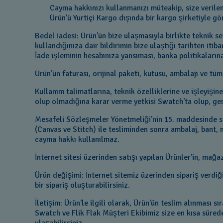
Cayma hakkınızı kullanmanızı müteakip, size verile
Ürün'ü Yurtiçi Kargo dışında bir kargo şirketiyle g
Bedel iadesi: Ürün'ün bize ulaşmasıyla birlikte teknik s
kullandığınıza dair bildirimin bize ulaştığı tarihten iti
İade işleminin hesabınıza yansıması, banka politikala
Ürün'ün faturası, orijinal paketi, kutusu, ambalajı ve tü
Kullanım talimatlarına, teknik özelliklerine ve işleyiş
olup olmadığına karar verme yetkisi Swatch'ta olup, ger
Mesafeli Sözleşmeler Yönetmeliği'nin 15. maddesinde sayı
(Canvas ve Stitch) ile tesliminden sonra ambalaj, bant, 
cayma hakkı kullanılmaz.
İnternet sitesi üzerinden satışı yapılan Ürünler'in, mağ
Ürün değişimi: İnternet sitemiz üzerinden sipariş verdiğ
bir sipariş oluşturabilirsiniz.
İletişim: Ürün'le ilgili olarak, Ürün'ün teslim alınması 
Swatch ve Flik Flak Müşteri Ekibimiz size en kısa sürede