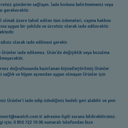
ücretsiz gönderim sağlayın. İade kodunu belirtmemeniz veya
sı gerekecektir.
hil olmak üzere tahsil edilen tüm ödemeleri, cayma hakkını
cına uygun bir şekilde ve ücretsiz olarak iade edilecektir.
ektedir.
ksiksiz olarak iade edilmesi gerekir.
an Ürünler iade edilemez. Ürün'de değişiklik veya bozulma
ilmeyecektir.
rınız doğrultusunda hazırlanan kişiselleştirilmiş Ürünler
i sağlık ve hijyen açısından uygun olmayan Ürünler için
z Ürünler’i iade edip ödediğiniz bedeli geri alabilir ve yeni
onnect@swatch.com.tr adresine ilgili sorunu bildirebilirsiniz.
gi için; 0 850 722 70 06 numaralı telefondan bize