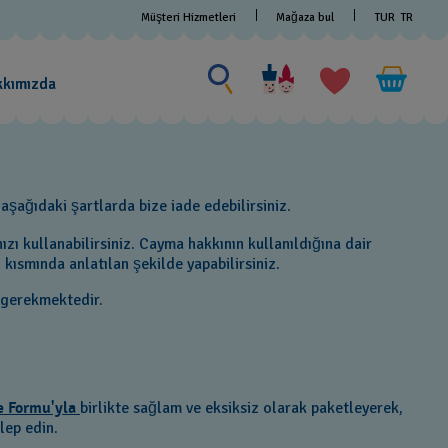
Müşteri Hizmetleri
Mağaza bul
TUR
TR
Bir şey ara
Bir
şey
kkımızda
ara
şağıdaki şartlarda bize iade edebilirsiniz.
zı kullanabilirsiniz. Cayma hakkının kullanıldığına dair
" kısmında anlatılan şekilde yapabilirsiniz.
 gerekmektedir.
e Formu'yla
birlikte sağlam ve eksiksiz olarak paketleyerek,
lep edin.