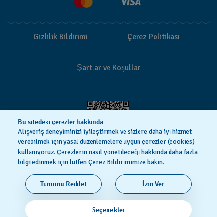
Teslimat
İade Politikası
Gizlilik Bildirimi
Çerez Politikası
İşlem Rehberi
Şartlar ve Koşullar
Bu sitedeki çerezler hakkında
Alışveriş deneyiminizi iyileştirmek ve sizlere daha iyi hizmet
verebilmek için yasal düzenlemelere uygun çerezler (cookies)
kullanıyoruz. Çerezlerin nasıl yönetileceği hakkında daha fazla
bilgi edinmek için lütfen
Çerez Bildirimimize
bakın.
SWISS MADE
Tümünü Reddet
İzin Ver
© 2026 Flik Flak, Swatch Ltd.’nin bir bölümüdür. Tüm
Seçenekler
hakları saklıdır.‎