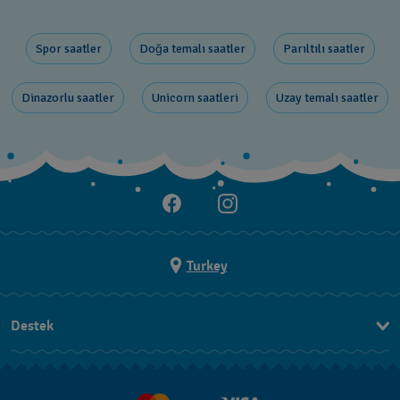
Spor saatler
Doğa temalı saatler
Parıltılı saatler
Dinazorlu saatler
Unicorn saatleri
Uzay temalı saatler
Turkey
Destek
Bizimle İletişime Geçin
SSS