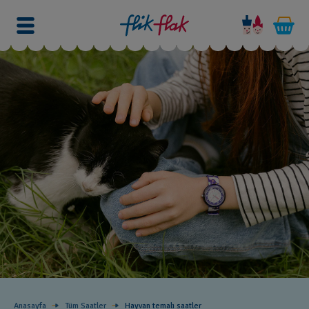
Anasayfa
Tüm Saatler
Hayvan temalı saatler