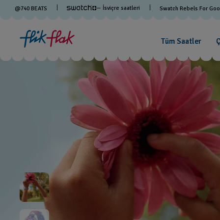
— İsviçre saatleri
@
740
BEATS
Swatch Rebels For Go
Tüm Saatler
Ç