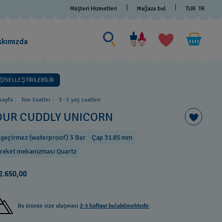
Müşteri Hizmetleri
Mağaza bul
TUR
TR
Bir şey ara
Bir
şey
kkımızda
ara
İŞİSELLEŞTİRİLEBİLİR
sayfa
Tüm Saatler
3 - 5 yaş saatleri
OUR CUDDLY UNICORN
 geçirmez (waterproof) 3 Bar
Çap 31.85 mm
reket mekanizması Quartz
2.650,00
Bu ürünün size ulaşması
2-3 haftayı bulabilmektedir
.