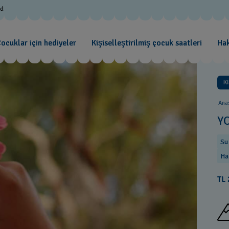
od
ocuklar için hediyeler
Kişiselleştirilmiş çocuk saatleri
Ha
K
Ana
Y
Su
Ha
TL 