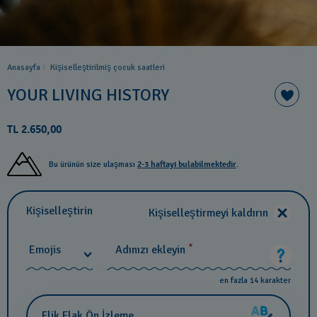
Anasayfa
Kişiselleştirilmiş çocuk saatleri
YOUR LIVING HISTORY
TL 2.650,00
Bu ürünün size ulaşması
2-3 haftayı bulabilmektedir
.
Kişiselleştirin
Kişiselleştirmeyi kaldırın
*
Emojis
Adınızı ekleyin
en fazla 14 karakter
Flik Flak Ön İzleme