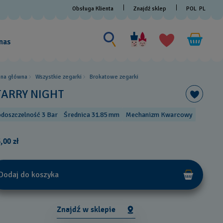
Obsługa Klienta
Znajdź sklep
POL
PL
Wyszukaj coś
Wyszukaj
coś
nas
ona główna
Wszystkie zegarki
Brokatowe zegarki
TARRY NIGHT
doszczelność 3 Bar
Średnica 31.85 mm
Mechanizm Kwarcowy
,00 zł
Dodaj do koszyka
Znajdź w sklepie