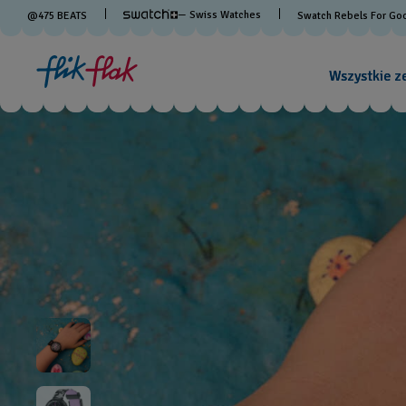
— Swiss Watches
@
475
BEATS
Swatch Rebels For Go
Wszystkie z