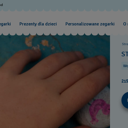
od
egarki
Prezenty dla dzieci
Personalizowane zegarki
O 
Str
S
Wo
215