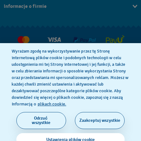
Informacje o firmie
FAQ
Dla prasy
Dostawa
Praca
Zwroty i reklamacje
Warunki sprzedaży
Wyrażam zgodę na wykorzystywanie przez tę Stronę
Odstąp od umowy
internetową plików cookie i podobnych technologii w celu
udostępnienia mi tej Strony internetowej i jej funkcji, a także
w celu zbierania informacji o sposobie wykorzystania Strony
oraz przedstawiania mi spersonalizowanych reklam. Możesz w
Polityka Prywatności
Pliki Cookie
każdej chwili zmienić ustawienia i aktywować lub
dezaktywować poszczególne kategorie plików cookie. Aby
dowiedzieć się więcej o plikach cookie, zapoznaj się z naszą
Regulamin Sklepu
Informacją o
plikach cookie.
Odrzuć
Zaakceptuj wszystkie
SWISS MADE
wszystkie
© 2026 Flik Flak, oddział Swatch Ltd. Wszelkie prawa
Ustawienia plików cookie