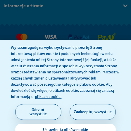
Informacje o firmie
FAQ
Dla prasy
Dostawa
Praca
Zwroty i reklamacje
Warunki sprzedaży
Wyrażam zgodę na wykorzystywanie przez tę Stronę
Odstąp od umowy
internetową plików cookie i podobnych technologii w celu
udostępnienia mi tej Strony internetowej i jej funkcji, a także
w celu zbierania informacji o sposobie wykorzystania Strony
oraz przedstawiania mi spersonalizowanych reklam. Możesz w
Polityka Prywatności
Pliki Cookie
każdej chwili zmienić ustawienia i aktywować lub
dezaktywować poszczególne kategorie plików cookie. Aby
dowiedzieć się więcej o plikach cookie, zapoznaj się z naszą
Regulamin Sklepu
Informacją o
plikach cookie.
Odrzuć
Zaakceptuj wszystkie
SWISS MADE
wszystkie
© 2026 Flik Flak, oddział Swatch Ltd. Wszelkie prawa
Ustawienia plików cookie