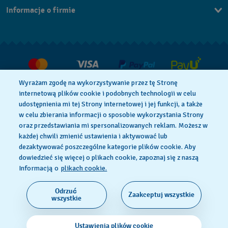
Informacje o firmie
FAQ
Dla prasy
Dostawa
Praca
Zwroty i reklamacje
Warunki sprzedaży
Wyrażam zgodę na wykorzystywanie przez tę Stronę
Odstąp od umowy
internetową plików cookie i podobnych technologii w celu
udostępnienia mi tej Strony internetowej i jej funkcji, a także
w celu zbierania informacji o sposobie wykorzystania Strony
oraz przedstawiania mi spersonalizowanych reklam. Możesz w
Polityka Prywatności
Pliki Cookie
każdej chwili zmienić ustawienia i aktywować lub
dezaktywować poszczególne kategorie plików cookie. Aby
dowiedzieć się więcej o plikach cookie, zapoznaj się z naszą
Regulamin Sklepu
Informacją o
plikach cookie.
Odrzuć
Zaakceptuj wszystkie
SWISS MADE
wszystkie
© 2026 Flik Flak, oddział Swatch Ltd. Wszelkie prawa
Ustawienia plików cookie