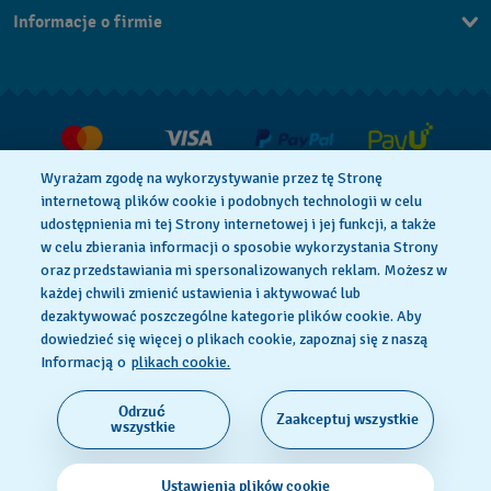
Informacje o firmie
FAQ
Dla prasy
Dostawa
Praca
Zwroty i reklamacje
Warunki sprzedaży
Wyrażam zgodę na wykorzystywanie przez tę Stronę
Odstąp od umowy
internetową plików cookie i podobnych technologii w celu
udostępnienia mi tej Strony internetowej i jej funkcji, a także
w celu zbierania informacji o sposobie wykorzystania Strony
oraz przedstawiania mi spersonalizowanych reklam. Możesz w
Polityka Prywatności
Pliki Cookie
każdej chwili zmienić ustawienia i aktywować lub
dezaktywować poszczególne kategorie plików cookie. Aby
dowiedzieć się więcej o plikach cookie, zapoznaj się z naszą
Regulamin Sklepu
Informacją o
plikach cookie.
Odrzuć
Zaakceptuj wszystkie
SWISS MADE
wszystkie
© 2026 Flik Flak, oddział Swatch Ltd. Wszelkie prawa
Ustawienia plików cookie