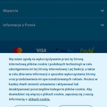
Wsparcie
Kontakt
Informacje o firmie
FAQ
Dla prasy
Dostawa
Praca
Zwroty i reklamacje
Warunki sprzedaży
Wyrażam zgodę na wykorzystywanie przez tę Stronę
Odstąp od umowy
internetową plików cookie i podobnych technologii w celu
udostępnienia mi tej Strony internetowej i jej funkcji, a także
w celu zbierania informacji o sposobie wykorzystania Strony
oraz przedstawiania mi spersonalizowanych reklam. Możesz w
Polityka Prywatności
Pliki Cookie
każdej chwili zmienić ustawienia i aktywować lub
dezaktywować poszczególne kategorie plików cookie. Aby
dowiedzieć się więcej o plikach cookie, zapoznaj się z naszą
Regulamin Sklepu
Informacją o
plikach cookie.