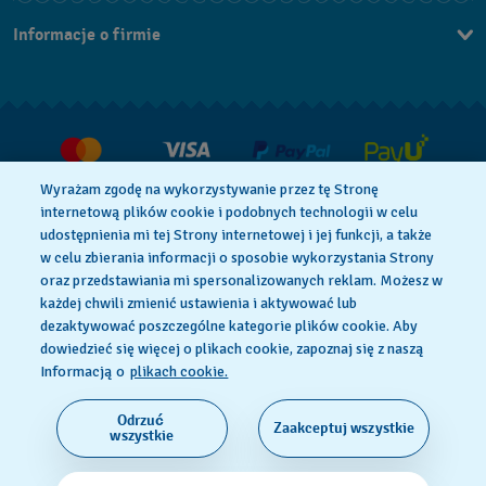
Kontakt
Informacje o firmie
FAQ
Dla prasy
Dostawa
Praca
Zwroty i reklamacje
Warunki sprzedaży
Wyrażam zgodę na wykorzystywanie przez tę Stronę
Odstąp od umowy
internetową plików cookie i podobnych technologii w celu
udostępnienia mi tej Strony internetowej i jej funkcji, a także
w celu zbierania informacji o sposobie wykorzystania Strony
oraz przedstawiania mi spersonalizowanych reklam. Możesz w
Polityka Prywatności
Pliki Cookie
każdej chwili zmienić ustawienia i aktywować lub
dezaktywować poszczególne kategorie plików cookie. Aby
dowiedzieć się więcej o plikach cookie, zapoznaj się z naszą
Regulamin Sklepu
Informacją o
plikach cookie.
Odrzuć
Zaakceptuj wszystkie
SWISS MADE
wszystkie
© 2026 Flik Flak, oddział Swatch Ltd. Wszelkie prawa