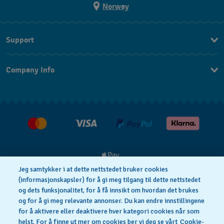
Norway
Support
Kontakt Oss
Company Info
FAQ
Press
Levering
Jobs
Returer
Kjøpsvilkår
Jeg samtykker i at dette nettstedet bruker cookies
(informasjonskapsler) for å gi meg tilgang til dette nettstedet
og dets funksjonalitet, for å få innsikt om hvordan det brukes
Privacy Policy
Cookie Notice
og for å gi meg relevante annonser. Du kan endre innstillingene
for å aktivere eller deaktivere hver kategori cookies når som
helst. For å finne ut mer om cookies ber vi deg se vårt
Cookie-
Vilkår For Bruk