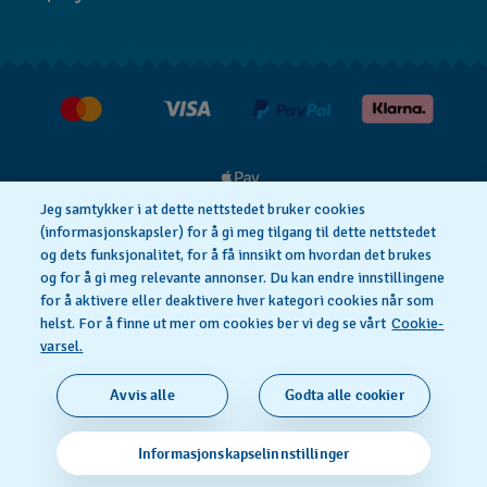
FAQ
Press
Levering
Jobs
Returer
Kjøpsvilkår
Jeg samtykker i at dette nettstedet bruker cookies
(informasjonskapsler) for å gi meg tilgang til dette nettstedet
og dets funksjonalitet, for å få innsikt om hvordan det brukes
Privacy Policy
Cookie Notice
og for å gi meg relevante annonser. Du kan endre innstillingene
for å aktivere eller deaktivere hver kategori cookies når som
helst. For å finne ut mer om cookies ber vi deg se vårt
Cookie-
Vilkår For Bruk
varsel.
SWISS MADE
Avvis alle
Godta alle cookier
© 2026 FLIK FLAK, A DIVISION OF SWATCH LTD. ALL
Informasjonskapselinnstillinger
RIGHTS RESERVED: SWISS WATCHES