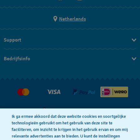
Netherlands
Support
Contacteer Ons
Bedrijfsinfo
FAQ
Pers
Leveringen
Vacatures
Retouren
Verkoopvoorwaarden
Annulering van de overeenkomst
Ik ga ermee akkoord dat deze website cookies en soortgelijke
technologieën gebruikt om het gebruik van deze site te
faciliteren, om inzicht te krijgen in het gebruik ervan en om mij
Privacy Verklaring
Cookies
relevante advertenties aan te bieden. U kunt de instellingen