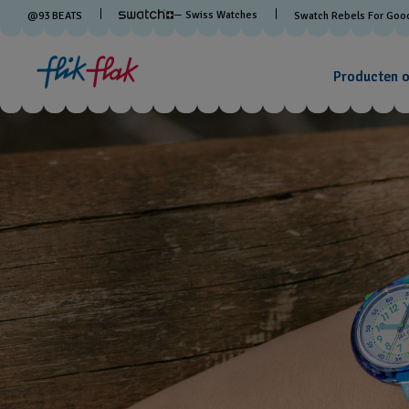
— Swiss Watches
@
93
BEATS
Swatch Rebels For Goo
Producten 