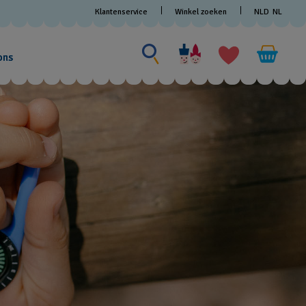
Klantenservice
Winkel zoeken
NLD
NL
Zoeken naar iets
Zoeken
naar
ons
iets