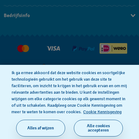
Contacteer Ons
Bedrijfsinfo
FAQ
Pers
Leveringen
Vacatures
Retouren
Verkoopvoorwaarden
Annulering van de overeenkomst
Ik ga ermee akkoord dat deze website cookies en soortgelijke
technologieën gebruikt om het gebruik van deze site te
faciliteren, om inzicht te krijgen in het gebruik ervan en om mij
Privacy Verklaring
Cookies
relevante advertenties aan te bieden. U kunt de instellingen
wijzigen om elke categorie cookies op elk gewenst moment in
of uit te schakelen. Raadpleeg onze Cookie Kennisgeving om
Gebruiksvoorwaarden
meer te weten te komen over cookies.
Cookie Kennisgeving
Alle cookies
Alles afwijzen
SWISS MADE
accepteren