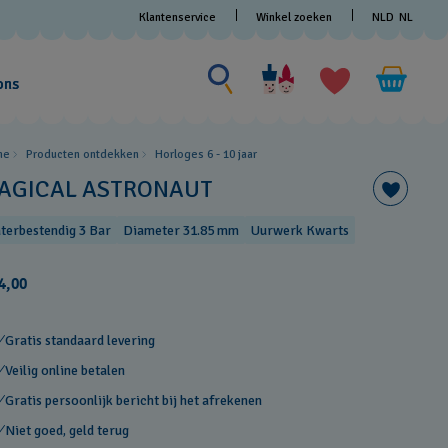
Klantenservice
Winkel zoeken
NLD
NL
Zoeken naar iets
Zoeken
naar
ons
iets
me
Producten ontdekken
Horloges 6 - 10 jaar
AGICAL ASTRONAUT
terbestendig 3 Bar
Diameter 31.85 mm
Uurwerk Kwarts
4,00
Gratis standaard levering
Veilig online betalen
Gratis persoonlijk bericht bij het afrekenen
Niet goed, geld terug