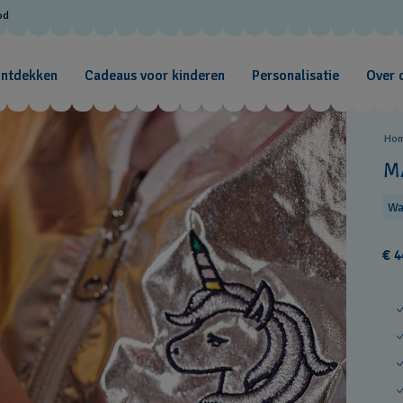
od
ontdekken
Cadeaus voor kinderen
Personalisatie
Over 
Ho
M
Wa
€ 4