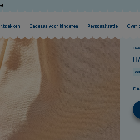
od
ontdekken
Cadeaus voor kinderen
Personalisatie
Over 
Ho
H
Wa
€ 4