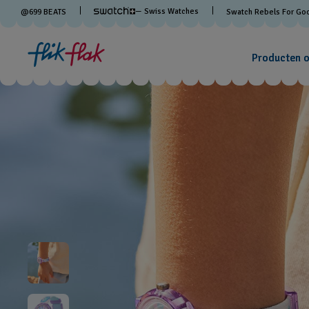
— Swiss Watches
@
699
BEATS
Swatch Rebels For Go
Producten 