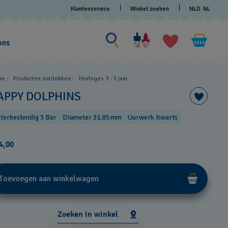
Klantenservice
Winkel zoeken
NLD
NL
Zoeken naar iets
Zoeken
naar
ons
iets
me
Producten ontdekken
Horloges 3 - 5 jaar
APPY DOLPHINS
terbestendig 3 Bar
Diameter 31.85 mm
Uurwerk Kwarts
4,00
Toevoegen aan winkelwagen
Zoeken in winkel