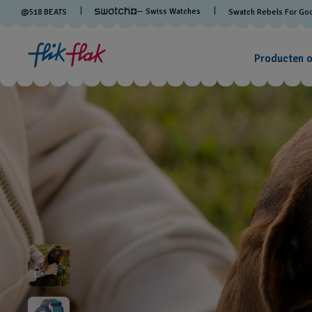
— Swiss Watches
@
518
BEATS
Swatch Rebels For Go
Producten 