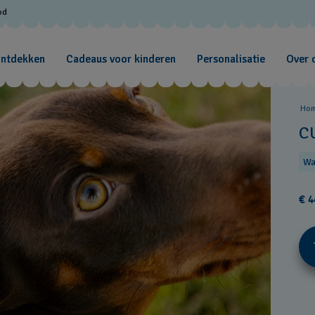
od
ontdekken
Cadeaus voor kinderen
Personalisatie
Over 
Ho
C
Wa
€ 4