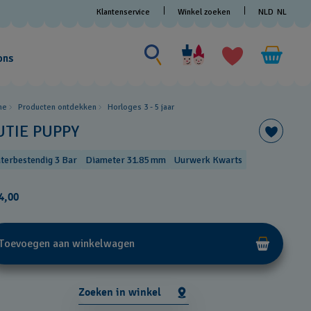
Klantenservice
Winkel zoeken
NLD
NL
Zoeken naar iets
Zoeken
naar
ons
iets
me
Producten ontdekken
Horloges 3 - 5 jaar
UTIE PUPPY
terbestendig 3 Bar
Diameter 31.85 mm
Uurwerk Kwarts
4,00
Toevoegen aan winkelwagen
Zoeken in winkel