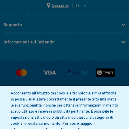
Svizzera
IT
EN
Supporto
DE
Contattaci
IT
Informazioni sull'azienda
FAQ
FR
Stampa
Consegna
Carriera
Restituzione
Condizioni di vendita
Diritto di recesso
Acconsento all’utilizzo dei cookie e tecnologie simili affinché
io possa visualizzare correttamente il presente Sito Internet e
le sue funzionalità, nonché per ottenere informazioni in merito
al suo utilizzo e ricevere pubblicità pertinente. È possibile le
Informativa sulla privacy
Cookies
impostazioni, attivando o disattivando ciascuna categoria di
cookie, in qualsiasi momento. Per avere maggiori