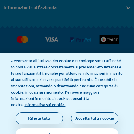
Contattaci
IT
Informazioni sull'azienda
FAQ
FR
Stampa
Consegna
Carriera
Restituzione
Condizioni di vendita
Diritto di recesso
Acconsento all’utilizzo dei cookie e tecnologie simili affinché
io possa visualizzare correttamente il presente Sito Internet e
le sue funzionalità, nonché per ottenere informazioni in merito
al suo utilizzo e ricevere pubblicità pertinente. È possibile le
Informativa sulla privacy
Cookies
impostazioni, attivando o disattivando ciascuna categoria di
cookie, in qualsiasi momento. Per avere maggiori
informazioni in merito ai cookie, consulti la
Condizioni di utilizzo
Informazioni legali
nostra
Informativa sui cookie.
SWISS MADE
Rifiuta tutti
Accetta tutti i cookie
© 2026 FLIK FLAK, UNA DIVISIONE DI SWATCH AG.