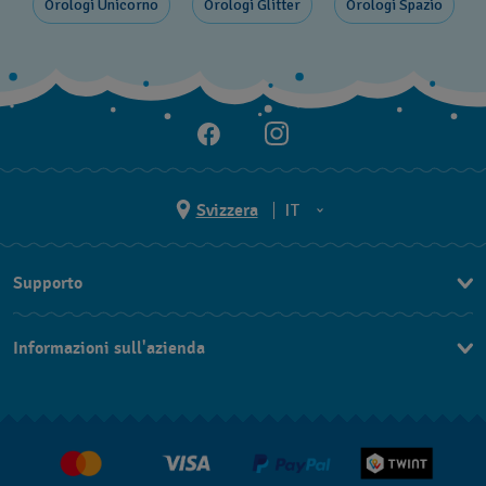
Orologi Unicorno
Orologi Glitter
Orologi Spazio
Svizzera
IT
EN
Supporto
DE
Contattaci
IT
Informazioni sull'azienda
FAQ
FR
Stampa
Consegna
Carriera
Restituzione
Condizioni di vendita