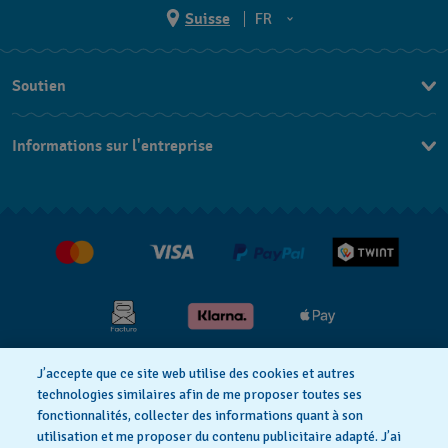
Suisse
FR
EN
Soutien
DE
Nous contacter
IT
Informations sur l'entreprise
FAQ
FR
Presse
Livraison
Jobs
Retours
Conditions de vente
Renoncer au contrat
J’accepte que ce site web utilise des cookies et autres
Déclaration de confidentialité
technologies similaires afin de me proposer toutes ses
fonctionnalités, collecter des informations quant à son
utilisation et me proposer du contenu publicitaire adapté. J’ai