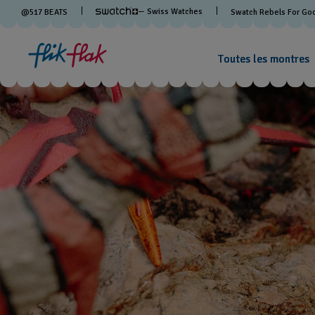
— Swiss Watches
@
517
BEATS
Swatch Rebels For Go
Toutes les montres