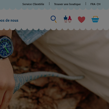
Service Clientèle
Trouver une boutique
FRA
CH
Chercher un produit
Chercher
un
pos de nous
produit