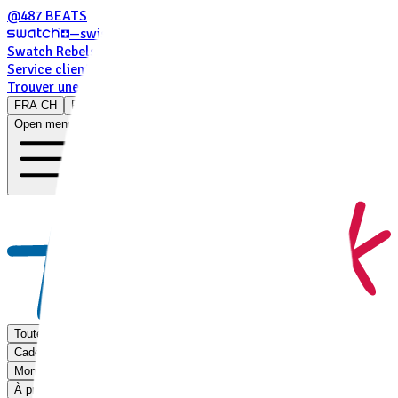
@487 BEATS
—
swiss-watches
Swatch Rebels For Good
Service clients
Trouver une boutique
FRA CH
FRA CH
Open menu
Toutes les montres
Cadeaux pour enfants
Montres personnalisables
À propos de nous