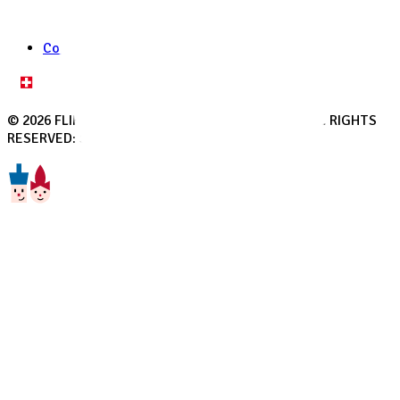
Conditions d'utilisation
© 2026 FLIK FLAK, A DIVISION OF SWATCH LTD. ALL RIGHTS
RESERVED: SWISS WATCHES