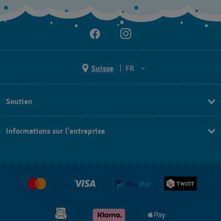
Suisse
FR
EN
Soutien
DE
Nous contacter
IT
Informations sur l'entreprise
FAQ
FR
Presse
Livraison
Jobs
Retours
Conditions de vente
Renoncer au contrat