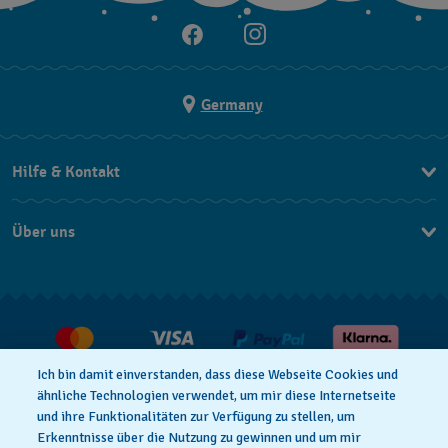
Germany
Hilfe & Kontakt
Kontakt
Über uns
FAQ
Press
Lieferung
Jobs
Rücksendung und Entsorgung
Verkaufs- und Lieferbedingungen
Ich bin damit einverstanden, dass diese Webseite Cookies und
Vertrag widerrufen
ähnliche Technologien verwendet, um mir diese Internetseite
und ihre Funktionalitäten zur Verfügung zu stellen, um
Erkenntnisse über die Nutzung zu gewinnen und um mir