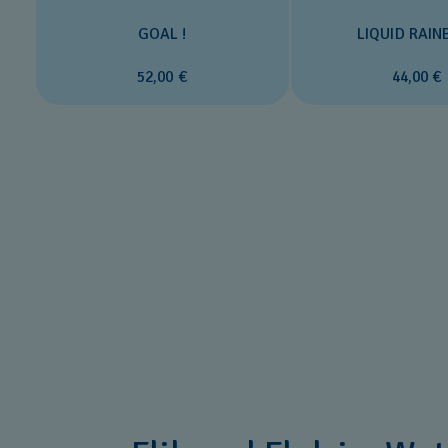
GOAL !
LIQUID RAI
52,00 €
44,00 €