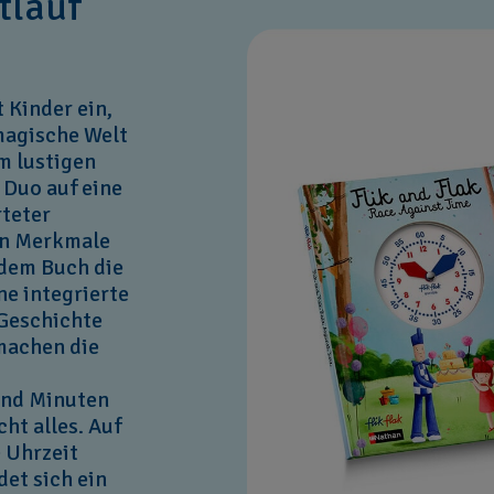
tlauf
 Kinder ein,
magische Welt
m lustigen
 Duo auf eine
rteter
en Merkmale
 dem Buch die
ne integrierte
 Geschichte
 machen die
und Minuten
ht alles. Auf
e Uhrzeit
det sich ein