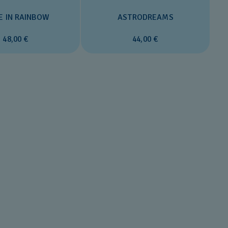
E IN RAINBOW
ASTRODREAMS
48,00 €
44,00 €