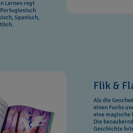
n Lernen regt
 Portugiesisch
sisch, Spanisch,
tlich.
Flik & F
Als die Geschwi
einen Fuchs und
eine magische 
Die bezaubernd
Geschichte bri