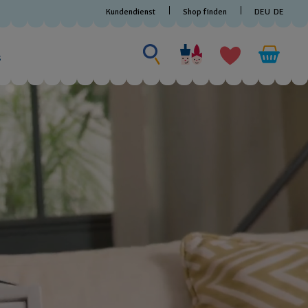
Kundendienst
Shop finden
DEU
DE
Nach etwas suchen
Nach
etwas
s
suchen