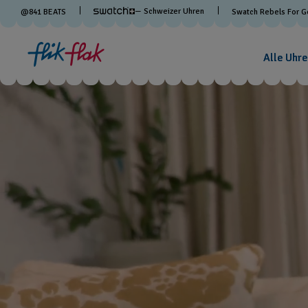
— Schweizer Uhren
@
841
BEATS
Swatch Rebels For 
Alle Uhre