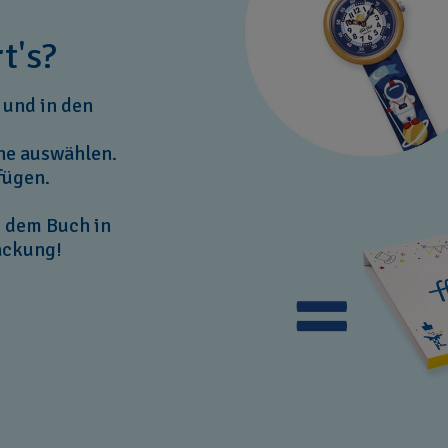
t's?
 und in den
che auswählen.
fügen.
t dem Buch in
ackung!