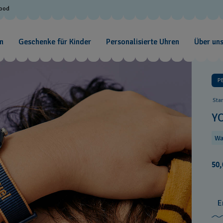
Good
n
Geschenke für Kinder
Personalisierte Uhren
Über un
P
Sta
Y
Wa
50,
E