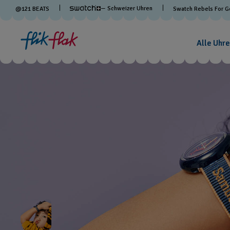
— Schweizer Uhren
@
121
BEATS
Swatch Rebels For 
Alle Uhre