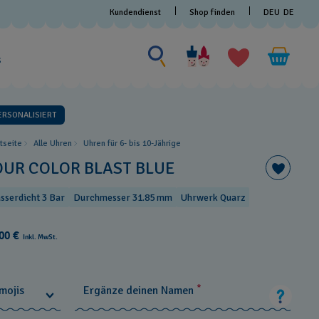
Kundendienst
Shop finden
DEU
DE
Nach etwas suchen
Nach
etwas
s
suchen
ERSONALISIERT
rtseite
Alle Uhren
Uhren für 6- bis 10-Jährige
OUR COLOR BLAST BLUE
sserdicht 3 Bar
Durchmesser 31.85 mm
Uhrwerk Quarz
00 €
Inkl. MwSt.
*
mojis
Ergänze deinen Namen