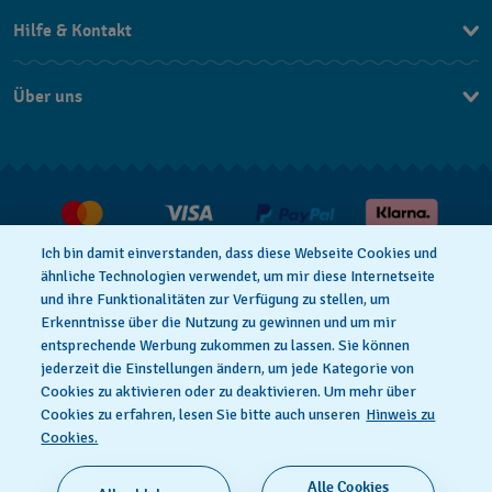
Hilfe & Kontakt
Kontakt
Über uns
FAQ
Press
Lieferung
Jobs
Rücksendung und Entsorgung
Verkaufs- und Lieferbedingungen
Ich bin damit einverstanden, dass diese Webseite Cookies und
Vertrag widerrufen
ähnliche Technologien verwendet, um mir diese Internetseite
und ihre Funktionalitäten zur Verfügung zu stellen, um
Erkenntnisse über die Nutzung zu gewinnen und um mir
entsprechende Werbung zukommen zu lassen. Sie können
Datenschutzbedingungen
Cookies Hinweis
jederzeit die Einstellungen ändern, um jede Kategorie von
Cookies zu aktivieren oder zu deaktivieren. Um mehr über
Cookies zu erfahren, lesen Sie bitte auch unseren
Hinweis zu
Nutzungsbedingungen
Impressum
Cookies.
Alle Cookies