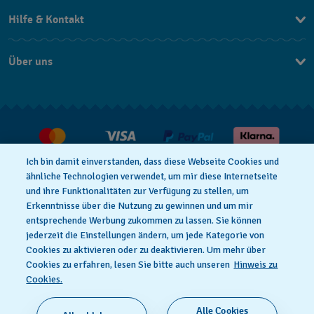
Hilfe & Kontakt
Kontakt
Über uns
FAQ
Press
Lieferung
Jobs
Rücksendung und Entsorgung
Verkaufs- und Lieferbedingungen
Ich bin damit einverstanden, dass diese Webseite Cookies und
Vertrag widerrufen
ähnliche Technologien verwendet, um mir diese Internetseite
und ihre Funktionalitäten zur Verfügung zu stellen, um
Erkenntnisse über die Nutzung zu gewinnen und um mir
entsprechende Werbung zukommen zu lassen. Sie können
Datenschutzbedingungen
Cookies Hinweis
jederzeit die Einstellungen ändern, um jede Kategorie von
Cookies zu aktivieren oder zu deaktivieren. Um mehr über
Cookies zu erfahren, lesen Sie bitte auch unseren
Hinweis zu
Nutzungsbedingungen
Impressum
Cookies.
Alle Cookies