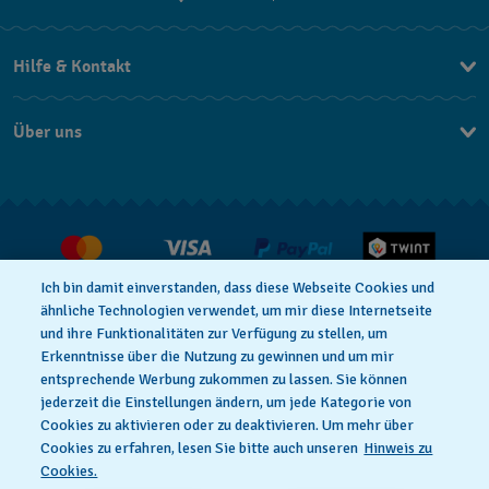
EN
Hilfe & Kontakt
DE
Kontakt Online Shop
IT
Über uns
FAQ
FR
Press
Lieferung
Jobs
Rückgaberecht
Verkaufs- und Lieferbedingungen
Ich bin damit einverstanden, dass diese Webseite Cookies und
Vertrag widerrufen
ähnliche Technologien verwendet, um mir diese Internetseite
und ihre Funktionalitäten zur Verfügung zu stellen, um
Erkenntnisse über die Nutzung zu gewinnen und um mir
entsprechende Werbung zukommen zu lassen. Sie können
Datenschutzerklärung
Cookies Hinweis
jederzeit die Einstellungen ändern, um jede Kategorie von
Cookies zu aktivieren oder zu deaktivieren. Um mehr über
Cookies zu erfahren, lesen Sie bitte auch unseren
Hinweis zu
Nutzungsbedingungen
Impressum
Cookies.